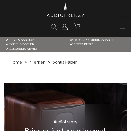
ADVIES AAN HUIS
30 DAGEN OMRUILGARANTIE
INRUIL MOGELIJK
RUIME KEUZE
DESKUNDIG ADVIES
Home
Merken
Sonus Faber
Audiofrenzy
Bringing joy through sound