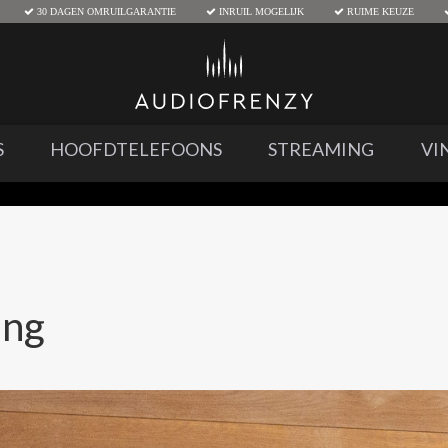
30 DAGEN OMRUILGARANTIE
INRUIL MOGELIJK
RUIME KEUZE
S
HOOFDTELEFOONS
STREAMING
VI
ing