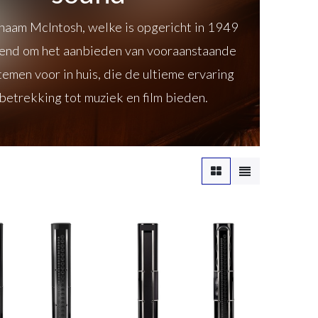
naam McIntosh, welke is opgericht in 1949
kend om het aanbieden van vooraanstaande
emen voor in huis, die de ultieme ervaring
betrekking tot muziek en film bieden.