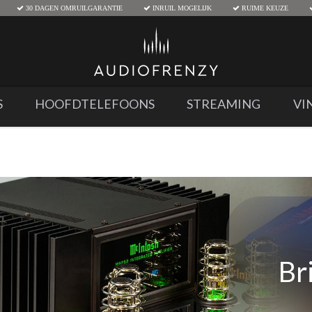
30 DAGEN OMRUILGARANTIE
INRUIL MOGELIJK
RUIME KEUZE
S
HOOFDTELEFOONS
STREAMING
VI
Br