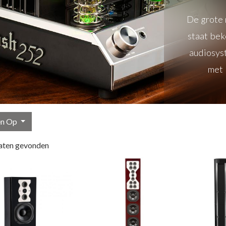
De grote 
staat be
audiosyst
met 
en Op
aten gevonden