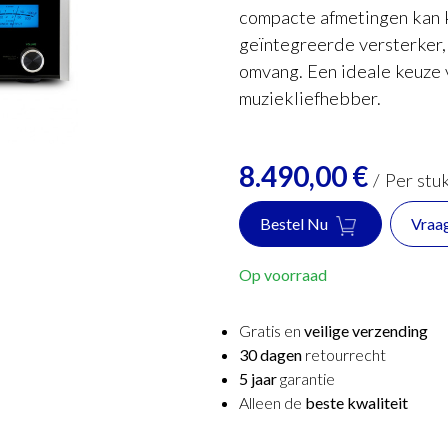
compacte afmetingen kan k
geïntegreerde versterker,
omvang. Een ideale keuze 
muziekliefhebber.
8.490,00
€
/
Per stu
Bestel Nu
Vraa
Op voorraad
Gratis en
veilige verzending
30 dagen
retourrecht
5 jaar
garantie
Alleen de
beste kwaliteit