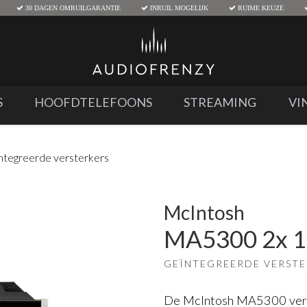
30 DAGEN OMRUILGARANTIE
INRUIL MOGELIJK
RUIME KEUZE
S
HOOFDTELEFOONS
STREAMING
VI
ntegreerde versterkers
McIntosh
MA5300 2x 1
GEÏNTEGREERDE VERST
De McIntosh MA5300 verste