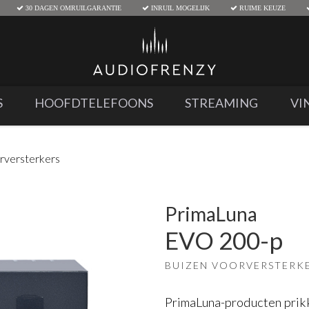
30 DAGEN OMRUILGARANTIE
INRUIL MOGELIJK
RUIME KEUZE
S
HOOFDTELEFOONS
STREAMING
VI
rversterkers
PrimaLuna
EVO 200-p
BUIZEN VOORVERSTERK
PrimaLuna-producten prikke