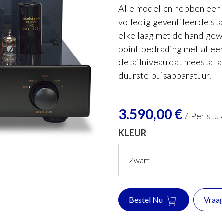
Alle modellen hebben een
volledig geventileerde sta
elke laag met de hand gewr
point bedrading met allee
detailniveau dat meestal al
duurste buisapparatuur.
3.590,00
€
/
Per stu
KLEUR
Bestel Nu
Vraa