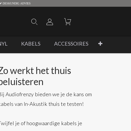
DESKUNDIG ADVIES
NYL
KABELS
ACCESSOIRES
Zo werkt het thuis
beluisteren
Bij Audiofrenzy bieden we je de kans om
kabels van In-Akustik thuis te testen!
Twijfel je of hoogwaardige kabels je