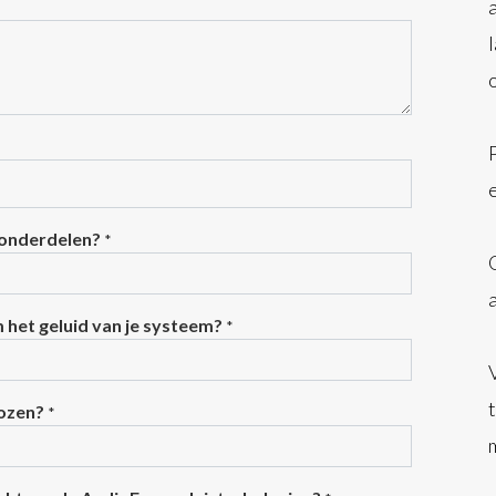
 onderdelen?
*
m het geluid van je systeem?
*
kozen?
*