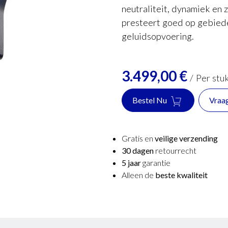
neutraliteit, dynamiek en 
presteert goed op gebieden
geluidsopvoering.
3.499,00
€
/
Per stu
Bestel Nu
Vraa
Gratis en
veilige verzending
30 dagen
retourrecht
5 jaar
garantie
Alleen de
beste kwaliteit