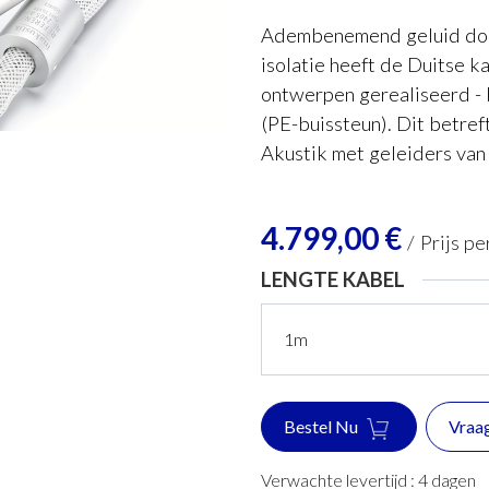
Adembenemend geluid door
isolatie heeft de Duitse k
ontwerpen gerealiseerd -
(PE-buissteun). Dit betre
Akustik met geleiders van 
4.799,00
€
/
Prijs pe
LENGTE KABEL
Bestel Nu
Vraa
Verwachte levertijd :
4
dagen