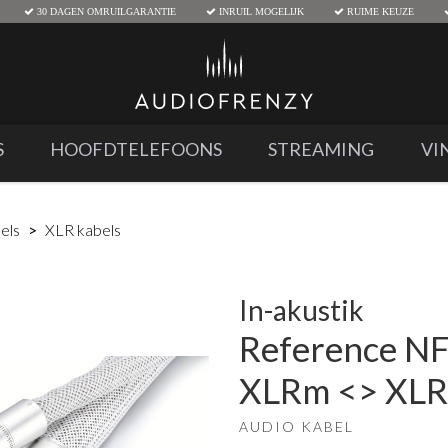
30 DAGEN OMRUILGARANTIE
INRUIL MOGELIJK
RUIME KEUZE
S
HOOFDTELEFOONS
STREAMING
VI
els
XLR kabels
In-akustik
Reference NF
XLRm <> XLR
AUDIO KABEL