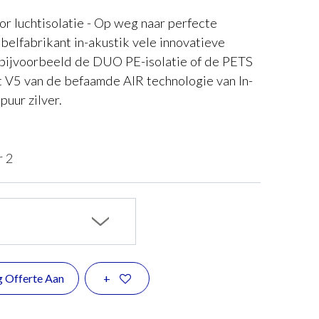
 luchtisolatie - Op weg naar perfecte
abelfabrikant in-akustik vele innovatieve
 bijvoorbeeld de DUO PE-isolatie of de PETS
ft V5 van de befaamde AIR technologie van In-
puur zilver.
r 2
g Offerte Aan
+