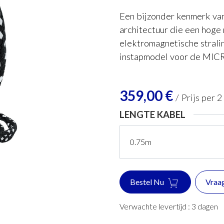
Een bijzonder kenmerk v
architectuur die een hoge
elektromagnetische strali
instapmodel voor de MICR
359,00
€
/
Prijs per 2
LENGTE KABEL
Bestel Nu
Vraa
Verwachte levertijd :
3
dagen