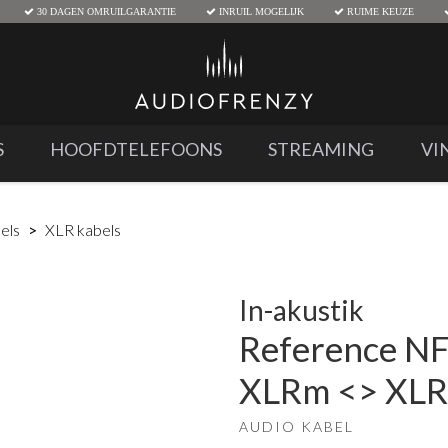
30 DAGEN OMRUILGARANTIE
INRUIL MOGELIJK
RUIME KEUZE
S
HOOFDTELEFOONS
STREAMING
VI
els
XLR kabels
In-akustik
Reference N
XLRm <> XLR
AUDIO KABEL