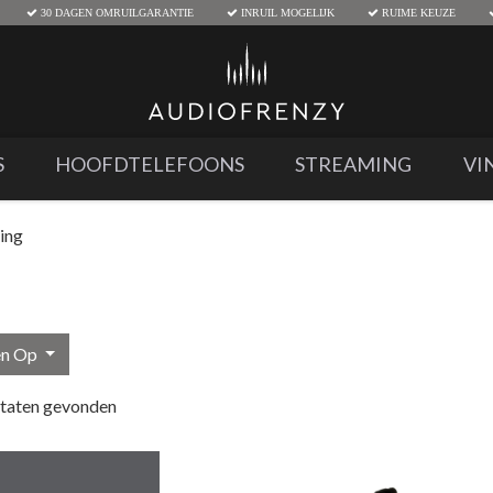
30 DAGEN OMRUILGARANTIE
INRUIL MOGELIJK
RUIME KEUZE
S
HOOFDTELEFOONS
STREAMING
VI
ing
en Op
ltaten gevonden