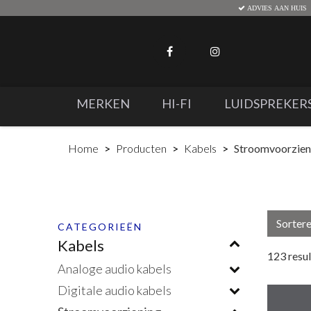
ADVIES AAN HUIS
MERKEN
HI-FI
LUIDSPREKER
Home
Producten
Kabels
Stroomvoorzien
Sorter
CATEGORIEËN
Kabels
123
resu
Analoge audio kabels
Digitale audio kabels