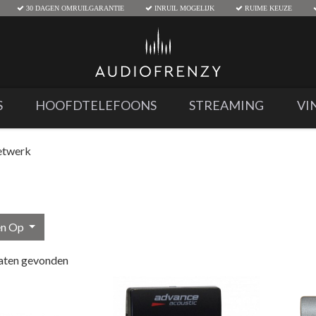
30 DAGEN OMRUILGARANTIE
INRUIL MOGELIJK
RUIME KEUZE
S
HOOFDTELEFOONS
STREAMING
VI
etwerk
en Op
aten gevonden