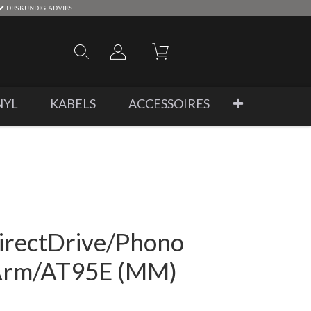
DESKUNDIG ADVIES
NYL
KABELS
ACCESSOIRES
irectDrive/Phono
Arm/AT95E (MM)