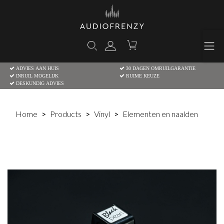
ADVIES AAN HUIS
30 DAGEN OMRUILGARANTIE
INRUIL MOGELIJK
RUIME KEUZE
DESKUNDIG ADVIES
Home
Products
Vinyl
Elementen en naalden