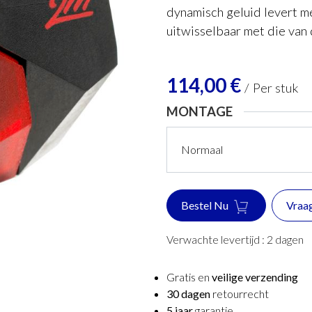
dynamisch geluid levert m
uitwisselbaar met die van
114,00
€
/
Per stuk
MONTAGE
Bestel Nu
Vraa
Verwachte levertijd :
2
dagen
Gratis en
veilige verzending
30 dagen
retourrecht
5 jaar
garantie