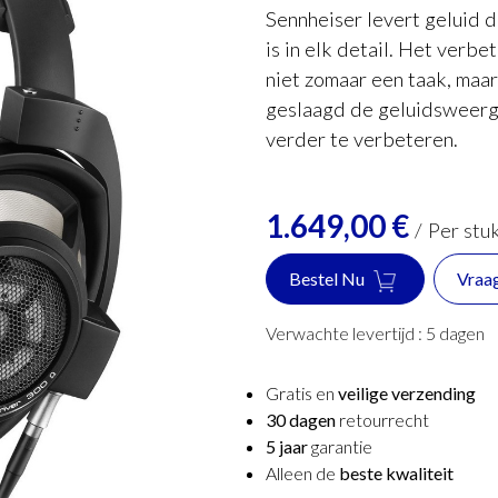
Sennheiser levert geluid 
is in elk detail. Het verbe
niet zomaar een taak, maar
geslaagd de geluidsweerg
verder te verbeteren.
1.649,00
€
/
Per stu
Bestel Nu
Vraa
Verwachte levertijd :
5
dagen
Gratis en
veilige verzending
30 dagen
retourrecht
5 jaar
garantie
Alleen de
beste kwaliteit