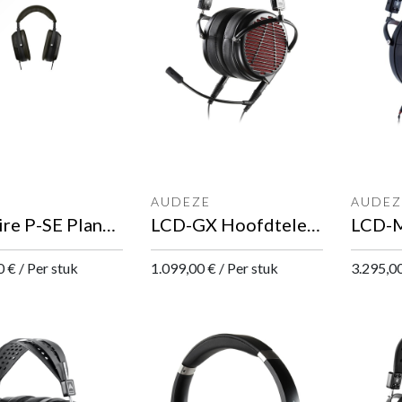
AUDEZE
AUDEZ
Solitaire P-SE Planar-magneto statische hoofdtelefoon
LCD-GX Hoofdtelefoon
0
€
/
Per stuk
1.099,00
€
/
Per stuk
3.295,0