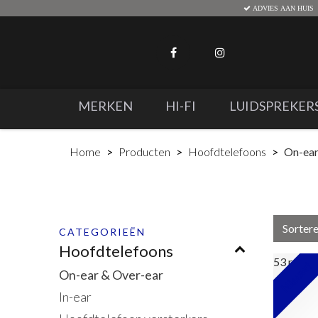
ADVIES AAN HUIS
MERKEN
HI-FI
LUIDSPREKER
Home
Producten
Hoofdtelefoons
On-ear
Sorter
CATEGORIEËN
Hoofdtelefoons
53
result
Nieuw!
On-ear & Over-ear
In-ear