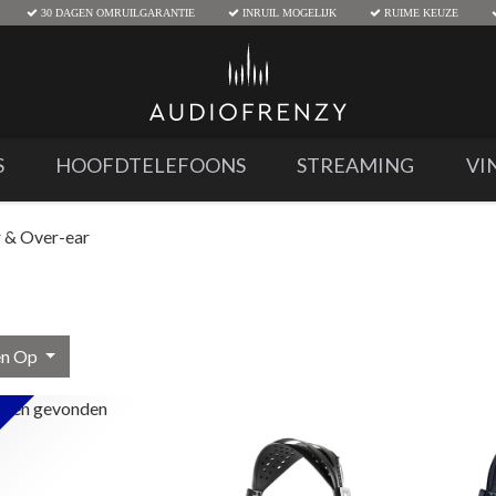
30 DAGEN OMRUILGARANTIE
INRUIL MOGELIJK
RUIME KEUZE
S
HOOFDTELEFOONS
STREAMING
VI
 & Over-ear
en Op
aten gevonden