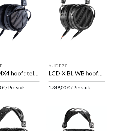
E
AUDEZE
LCD-MX4 hoofdtelefoon
LCD-X BL WB hoofdtelefoon
0
€
/
Per stuk
1.349,00
€
/
Per stuk