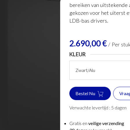
bereiken van uitstekende 
gekozen voor het uiterst 
LDB-bas drivers.
2.690,00
€
/
Per stu
KLEUR
Bestel Nu
Vraa
Verwachte levertijd :
5
dagen
Gratis en
veilige verzending