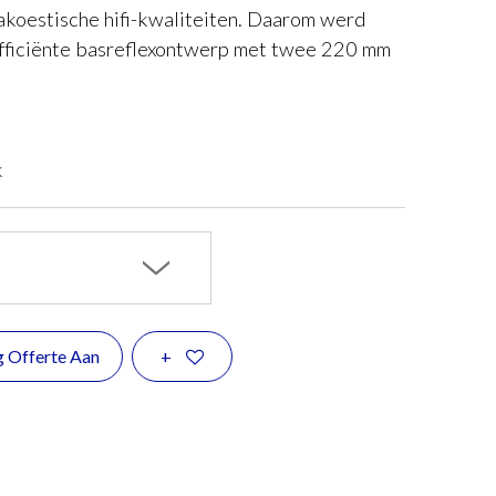
akoestische hifi-kwaliteiten. Daarom werd
efficiënte basreflexontwerp met twee 220 mm
k
g Offerte Aan
+