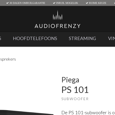
30 DAGEN OMRUILGARANTIE
INRUIL MOGELIJK
RUIME KEUZE
S
HOOFDTELEFOONS
STREAMING
VI
dsprekers
Piega
PS 101
SUBWOOFER
De PS 101-subwoofer is o