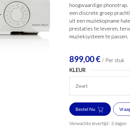
hoogwaardige phonotrap. H
een discrete groep pracht
uit een muziekopname hale
prestaties te leveren, terw
muzieksysteem te passen.
899,00
€
/
Per stuk
KLEUR
Bestel Nu
Vraa
Verwachte levertijd :
3
dagen