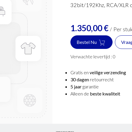
32bit/192Khz, RCA/XLR o
1.350,00
€
/
Per stu
Bestel Nu
Vraa
Verwachte levertijd :
0
Gratis en
veilige verzending
30 dagen
retourrecht
5 jaar
garantie
Alleen de
beste kwaliteit