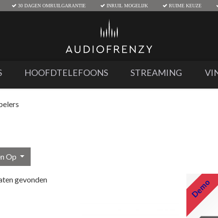
30 DAGEN OMRUILGARANTIE
INRUIL MOGELIJK
RUIME KEUZE
S
HOOFDTELEFOONS
STREAMING
VI
elers
en Op
aten gevonden
Demo