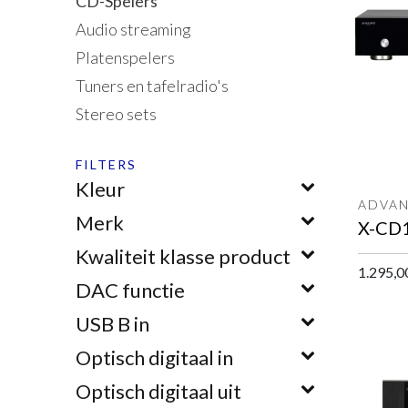
CD-Spelers
Audio streaming
Platenspelers
Tuners en tafelradio's
Stereo sets
FILTERS
Kleur
ADVAN
Merk
Kwaliteit klasse product
1.295,0
DAC functie
USB B in
Optisch digitaal in
Optisch digitaal uit