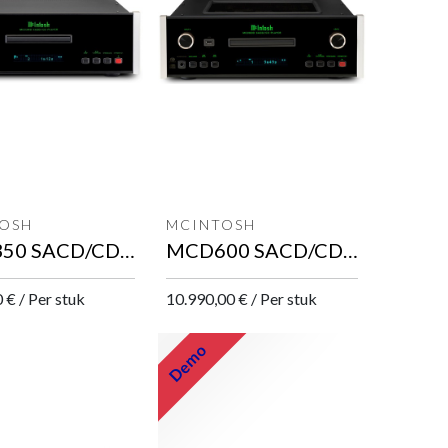
OSH
MCINTOSH
MCD350 SACD/CD speler
MCD600 SACD/CD speler
0
€
/
Per stuk
10.990,00
€
/
Per stuk
Demo