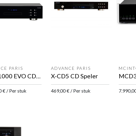
CE PARIS
ADVANCE PARIS
MCINT
X-CD1000 EVO CD Speler
X-CD5 CD Speler
0
€
/
Per stuk
469,00
€
/
Per stuk
7.990,0