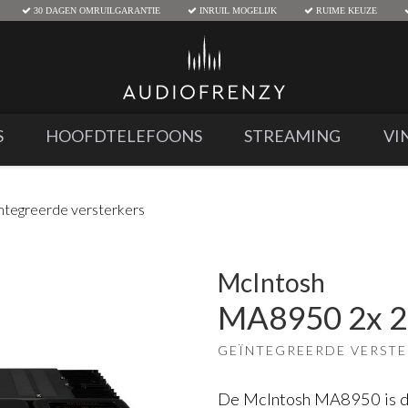
30 DAGEN OMRUILGARANTIE
INRUIL MOGELIJK
RUIME KEUZE
S
HOOFDTELEFOONS
STREAMING
VI
ntegreerde versterkers
McIntosh
MA8950 2x 2
GEÏNTEGREERDE VERST
De McIntosh MA8950 is de