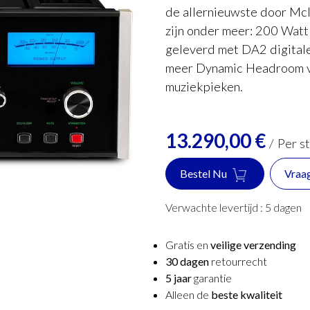
de allernieuwste door Mc
zijn onder meer: 200 Watt
geleverd met DA2 digital
meer Dynamic Headroom v
muziekpieken.
13.290,00
€
/
Per s
Bestel Nu
Vraa
Verwachte levertijd :
5
dagen
Gratis en
veilige verzending
30 dagen
retourrecht
5 jaar
garantie
Alleen de
beste kwaliteit