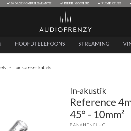
30 DAGEN OMRUILGARANTIE
INRUIL MOGELIJK
RUIME KEUZE
S
HOOFDTELEFOONS
STREAMING
VI
els
Luidspreker kabels
In-akustik
Reference 4m
45° - 10mm²
BANANENPLUG