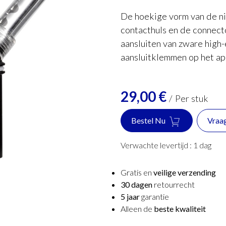
De hoekige vorm van de n
contacthuls en de connect
aansluiten van zware high
aansluitklemmen op het ap
29,00
€
/
Per stuk
Bestel Nu
Vraa
Verwachte levertijd :
1
dag
Gratis en
veilige verzending
30 dagen
retourrecht
5 jaar
garantie
Alleen de
beste kwaliteit