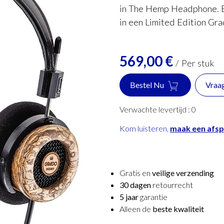
in The Hemp Headphone. Ee
in een Limited Edition Gra
569,00
€
/
Per stuk
Bestel Nu
Vraa
Verwachte levertijd :
0
Kom luisteren,
maak een afs
Gratis en
veilige verzending
30 dagen
retourrecht
5 jaar
garantie
Alleen de
beste kwaliteit