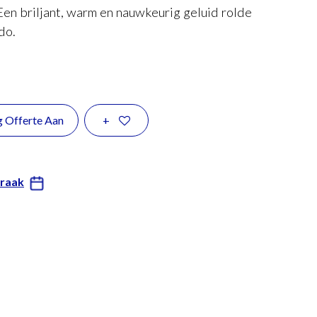
n briljant, warm en nauwkeurig geluid rolde
do.
g Offerte Aan
+
praak