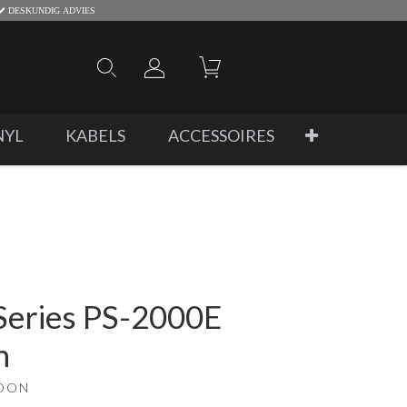
DESKUNDIG ADVIES
NYL
KABELS
ACCESSOIRES
 Series PS-2000E
n
OON