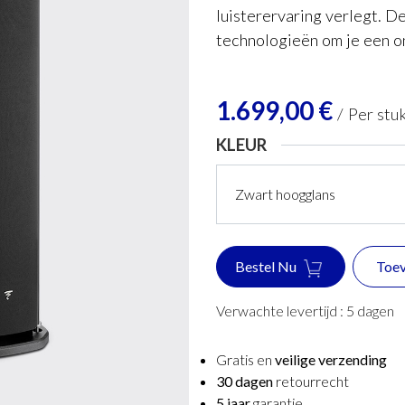
luisterervaring verlegt. 
technologieën om je een o
1.699,00
€
/
Per stu
KLEUR
Bestel Nu
Toev
Verwachte levertijd :
5
dagen
Gratis en
veilige verzending
30 dagen
retourrecht
5 jaar
garantie