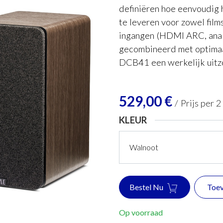
definiëren hoe eenvoudig h
te leveren voor zowel film
ingangen (HDMI ARC, anal
gecombineerd met optimaal
DCB41 een werkelijk uitzo
529,00
€
/
Prijs per 2
KLEUR
Bestel Nu
Toev
Op voorraad