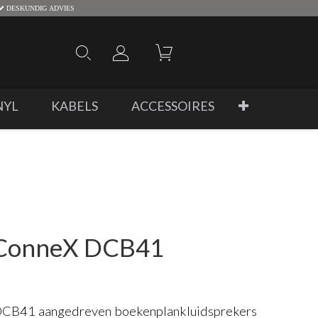
DESKUNDIG ADVIES
NYL
KABELS
ACCESSOIRES
 ConneX DCB41
CB41 aangedreven boekenplankluidsprekers