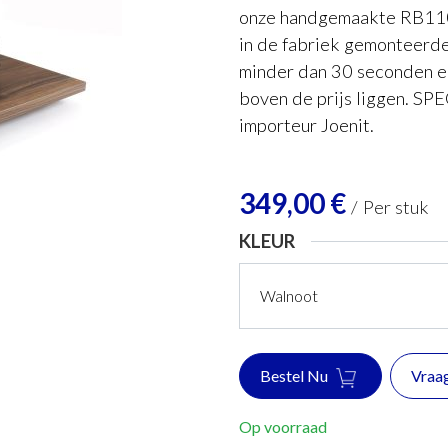
onze handgemaakte RB110-
in de fabriek gemonteerde 
minder dan 30 seconden en 
boven de prijs liggen. SPE
importeur Joenit.
349,00
€
/
Per stuk
KLEUR
Bestel Nu
Vraa
Op voorraad