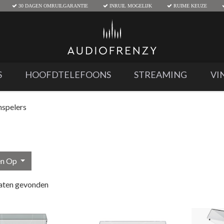
30 DAGEN OMRUILGARANTIE
INRUIL MOGELIJK
RUIME KEUZE
S
HOOFDTELEFOONS
STREAMING
VI
nspelers
en Op
aten gevonden