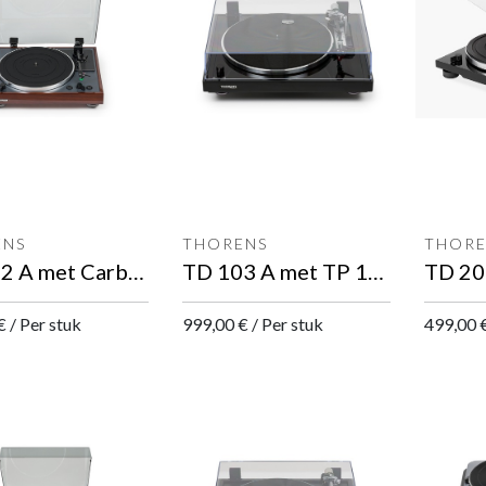
ENS
THORENS
THORE
TD 102 A met Carbon toonarm/AT VM95E automatische platenspeler
TD 103 A met TP 19-2 toonarm/Ortofon 2M Red automatische platenspeler
€
/
Per stuk
999,00
€
/
Per stuk
499,00