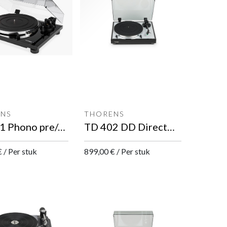
NS
THORENS
TD 201 Phono pre/AT3600 element (MM) Platenspeler
TD 402 DD DirectDrive/Phono Pre/Carbon Arm/AT95E (MM) Platenspeler
€
/
Per stuk
899,00
€
/
Per stuk