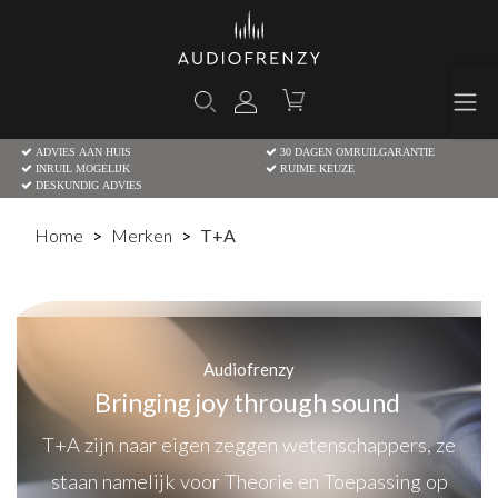
ADVIES AAN HUIS
30 DAGEN OMRUILGARANTIE
INRUIL MOGELIJK
RUIME KEUZE
DESKUNDIG ADVIES
Home
Merken
T+A
Audiofrenzy
Bringing joy through sound
T+A zijn naar eigen zeggen wetenschappers, ze
staan namelijk voor Theorie en Toepassing op