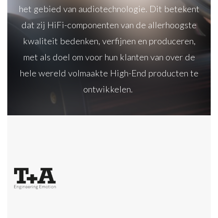
het gebied van audiotechnologie. Dit betekent
dat zij HiFi-componenten van de allerhoogste
kwaliteit bedenken, verfijnen en produceren,
met als doel om voor hun klanten van over de
hele wereld volmaakte High-End producten te
ontwikkelen.