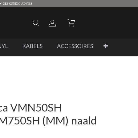
DESKUNDIG ADVIES
NYL
KABELS
ACCESSOIRES
ica VMN50SH
VM750SH (MM) naald