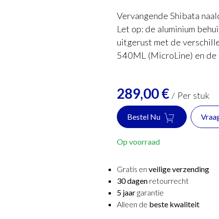
Vervangende Shibata naa
Let op: de aluminium behu
uitgerust met de verschill
540ML (MicroLine) en de 
289,00
€
/
Per stuk
Bestel Nu
Vraa
Op voorraad
Gratis en
veilige verzending
30 dagen
retourrecht
5 jaar
garantie
Alleen de
beste kwaliteit