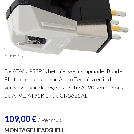
Audio Technica
Audio-Technica VM95SP (MM)
ELEMENT
De AT-VM95SP is het, nieuwe instapmodel Bonded
Eliptsiche element van Audio-Technica en is de
vervanger van de legendarische AT90 series zoals
de AT91, AT91R en de CN5625AL
109,00
€
/
Per stuk
MONTAGE HEADSHELL