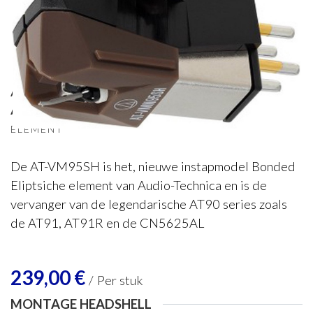
Audio Technica
Audio-Technica VM95SH (MM)
ELEMENT
De AT-VM95SH is het, nieuwe instapmodel Bonded
Eliptsiche element van Audio-Technica en is de
vervanger van de legendarische AT90 series zoals
de AT91, AT91R en de CN5625AL
239,00
€
/
Per stuk
MONTAGE HEADSHELL