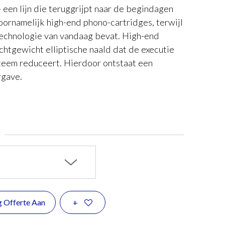
 een lijn die teruggrijpt naar de begindagen
voornamelijk high-end phono-cartridges, terwijl
echnologie van vandaag bevat. High-end
ichtgewicht elliptische naald dat de executie
steem reduceert. Hierdoor ontstaat een
rgave.
g Offerte Aan
+