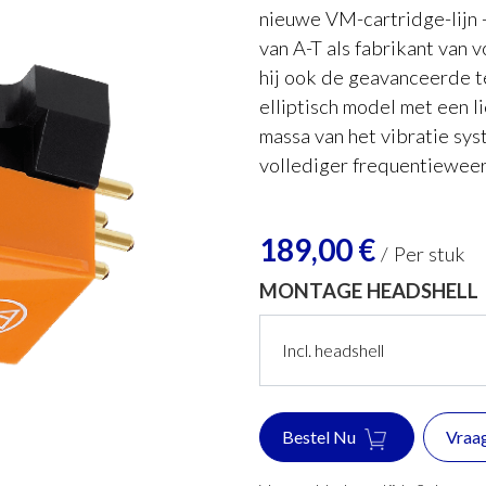
nieuwe VM-cartridge-lijn -
van A-T als fabrikant van 
hij ook de geavanceerde t
elliptisch model met een l
massa van het vibratie sy
vollediger frequentiewee
189,00
€
/
Per stuk
MONTAGE HEADSHELL
Bestel Nu
Vraa