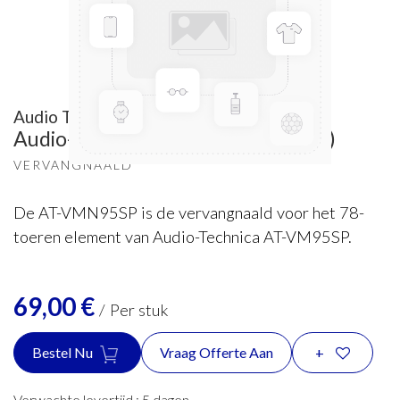
Audio Technica
Audio-Technica AT-VMN95SP (MM)
VERVANGNAALD
De AT-VMN95SP is de vervangnaald voor het 78-
toeren element van Audio-Technica AT-VM95SP.
69,00
€
/
Per stuk
Bestel Nu
Vraag Offerte Aan
+
Verwachte levertijd :
5
dagen