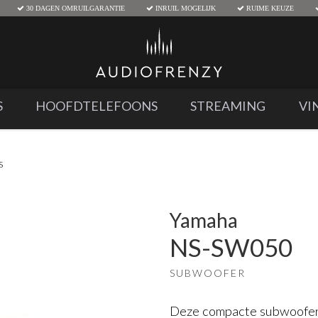
30 DAGEN OMRUILGARANTIE
INRUIL MOGELIJK
RUIME KEUZE
S
HOOFDTELEFOONS
STREAMING
VI
s
Yamaha
NS-SW050
SUBWOOFER
Deze compacte subwoofer 