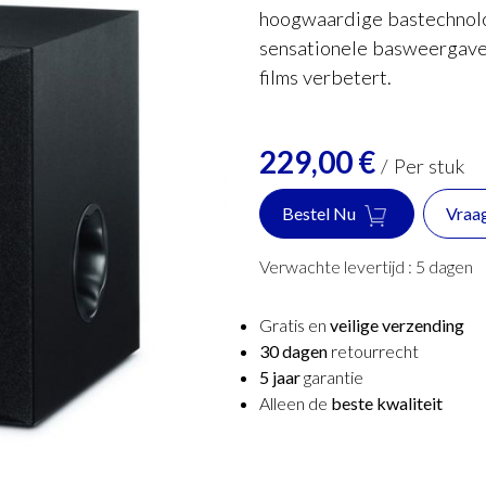
hoogwaardige bastechnolog
sensationele basweergave 
films verbetert.
229,00
€
/
Per stuk
Bestel Nu
Vraa
Verwachte levertijd :
5
dagen
Gratis en
veilige verzending
30 dagen
retourrecht
5 jaar
garantie
Alleen de
beste kwaliteit