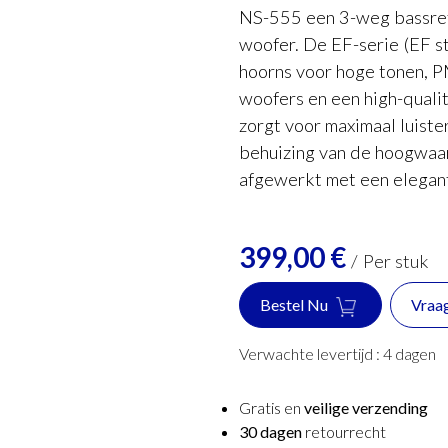
NS-555 een 3-weg bassref
woofer. De EF-serie (EF s
hoorns voor hoge tonen, 
woofers en een high-quali
zorgt voor maximaal luister
behuizing van de hoogwa
afgewerkt met een elegante
399,00
€
/
Per stuk
Bestel Nu
Vraa
Verwachte levertijd :
4
dagen
Gratis en
veilige verzending
30 dagen
retourrecht