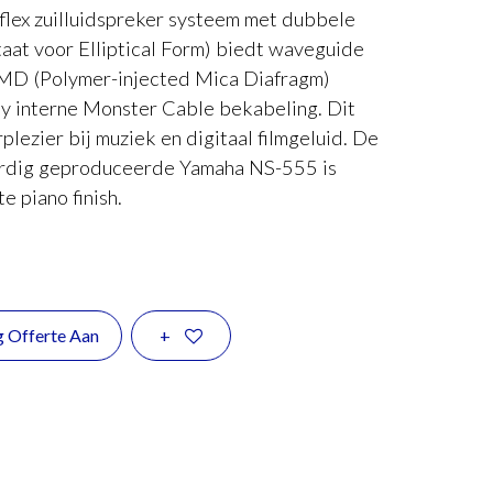
lex zuilluidspreker systeem met dubbele
taat voor Elliptical Form) biedt waveguide
PMD (Polymer-injected Mica Diafragm)
ty interne Monster Cable bekabeling. Dit
plezier bij muziek en digitaal filmgeluid. De
ardig geproduceerde Yamaha NS-555 is
 piano finish.
g Offerte Aan
+