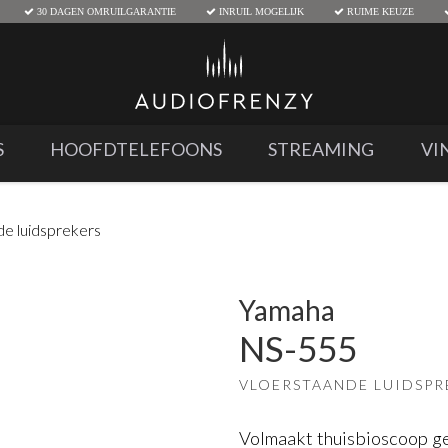
30 DAGEN OMRUILGARANTIE
INRUIL MOGELIJK
RUIME KEUZE
S
HOOFDTELEFOONS
STREAMING
VI
de luidsprekers
Yamaha
NS-555
VLOERSTAANDE LUIDSPR
Volmaakt thuisbioscoop g