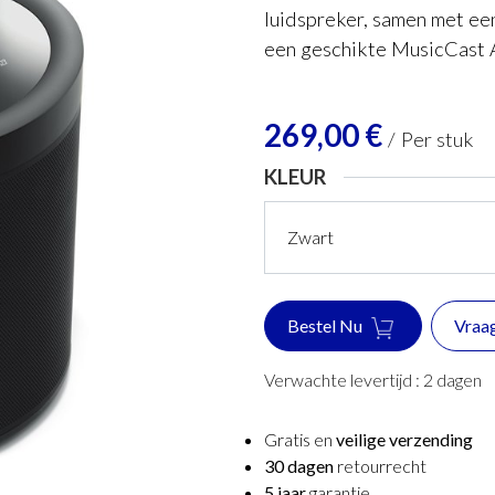
luidspreker, samen met ee
een geschikte MusicCast A
269,00
€
/
Per stuk
KLEUR
Bestel Nu
Vraa
Verwachte levertijd :
2
dagen
Gratis en
veilige verzending
30 dagen
retourrecht
5 jaar
garantie