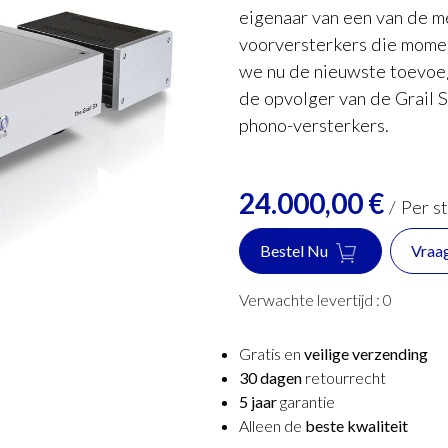
eigenaar van een van de 
voorversterkers die momen
we nu de nieuwste toevoeg
de opvolger van de Grail 
phono-versterkers.
24.000,00
€
/
Per s
Bestel Nu
Vraa
Verwachte levertijd :
0
Gratis en
veilige verzending
30 dagen
retourrecht
5 jaar
garantie
Alleen de
beste kwaliteit