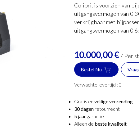
Colibri, is voorzien van b
uitgangsvermogen van 0,30
verkrijgbaar met bijpasse
uitgangsvermogen van 0,6
10.000,00
€
/
Per s
Bestel Nu
Vraa
Verwachte levertijd :
0
Gratis en
veilige verzending
30 dagen
retourrecht
5 jaar
garantie
Alleen de
beste kwaliteit