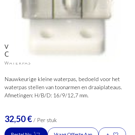
Van den Hul
Cartridge Spirit Level
WATERPAS
Nauwkeurige kleine waterpas, bedoeld voor het
waterpas stellen van toonarmen en draaiplateaus.
Afmetingen: H/B/D: 16/9/12,7 mm.
32,50
€
/
Per stuk
Bestel Nu
Vraag Offerte Aan
+