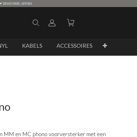
DESKUNDIG ADVIES
NYL
KABELS
ACCESSOIRES
no
n MM en MC phono voorversterker met een