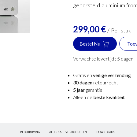
geborsteld aluminium front
299,00
€
/
Per stuk
Bestel Nu
Toev
Verwachte levertijd :
5
dagen
Gratis en
veilige verzending
30 dagen
retourrecht
5 jaar
garantie
Alleen de
beste kwaliteit
BESCHRIJVING
ALTERNATIEVE PRODUCTEN
DOWNLOADS