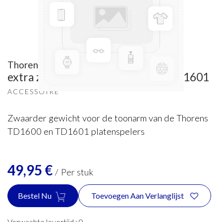
Thorens
extra zwaar gewicht voor TD1600/1601
ACCESSOIRE
Zwaarder gewicht voor de toonarm van de Thorens
TD1600 en TD1601 platenspelers
49,95
€
/
Per stuk
Bestel Nu
Toevoegen Aan Verlanglijst
Verwachte levertijd :
0