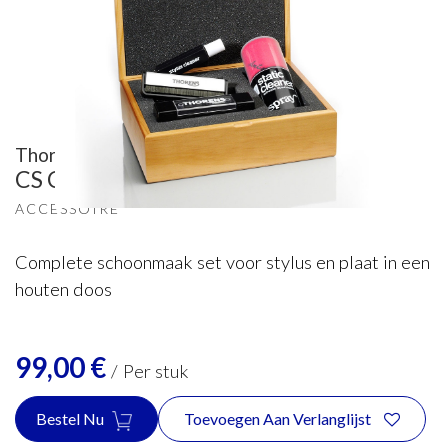
Thorens
CS Cleaning set voor platenspeler
ACCESSOIRE
Complete schoonmaak set voor stylus en plaat in een
houten doos
99,00
€
/
Per stuk
Bestel Nu
Toevoegen Aan Verlanglijst