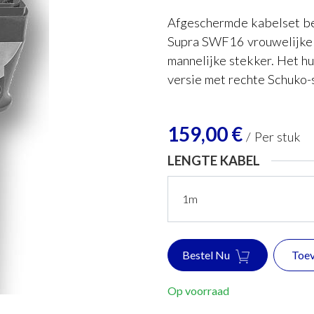
Afgeschermde kabelset be
Supra SWF16 vrouwelijke
mannelijke stekker. Het h
versie met rechte Schuko-
159,00
€
/
Per stuk
LENGTE KABEL
Bestel Nu
Toev
Op voorraad