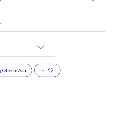
k
g Offerte Aan
+