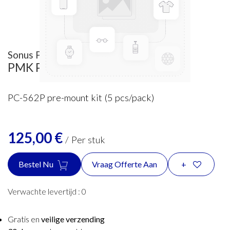
Sonus Faber
PMK Painted
PC-562P pre-mount kit (5 pcs/pack)
125,00
€
/
Per stuk
Bestel Nu
Vraag Offerte Aan
+
Verwachte levertijd :
0
Gratis en
veilige verzending