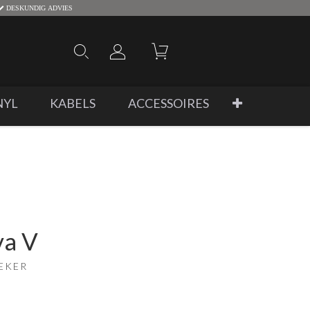
DESKUNDIG ADVIES
NYL
KABELS
ACCESSOIRES
va V
EKER