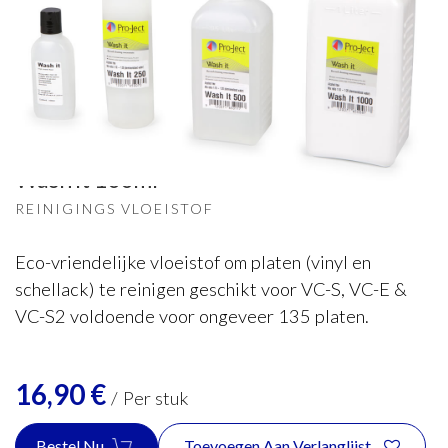
Pro-Ject
Wash it 100ml
REINIGINGS VLOEISTOF
Eco-vriendelijke vloeistof om platen (vinyl en
schellack) te reinigen geschikt voor VC-S, VC-E &
VC-S2 voldoende voor ongeveer 135 platen.
16,90
€
/
Per stuk
Bestel Nu
Toevoegen Aan Verlanglijst