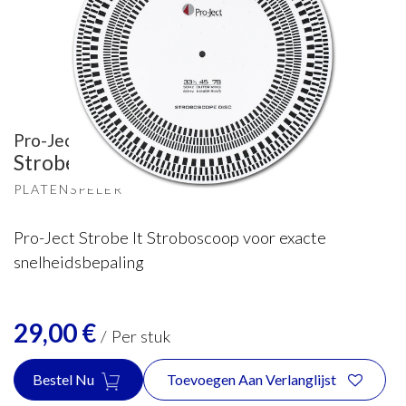
Pro-Ject
Strobe-it afstellen
PLATENSPELER
Pro-Ject Strobe It Stroboscoop voor exacte
snelheidsbepaling
29,00
€
/
Per stuk
Bestel Nu
Toevoegen Aan Verlanglijst