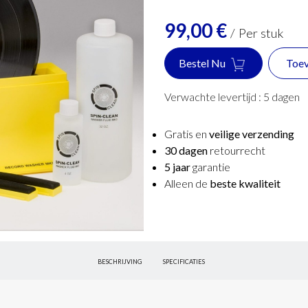
99,00
€
/
Per stuk
Bestel Nu
Toev
Verwachte levertijd :
5
dagen
Gratis en
veilige verzending
30 dagen
retourrecht
5 jaar
garantie
Alleen de
beste kwaliteit
BESCHRIJVING
SPECIFICATIES